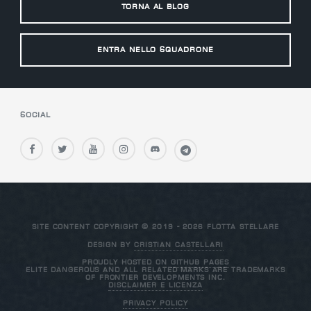
Torna al Blog
Entra nello Squadrone
Social
site content copyright © 2019 - 2026 flotta stellare
Design by
Cristian Castellari
Proudly hosted on
GitHub Pages
Elite Dangerous and all related marks are trademarks
of Frontier Developments Inc.
Disclaimer e Licenza
Privacy Policy