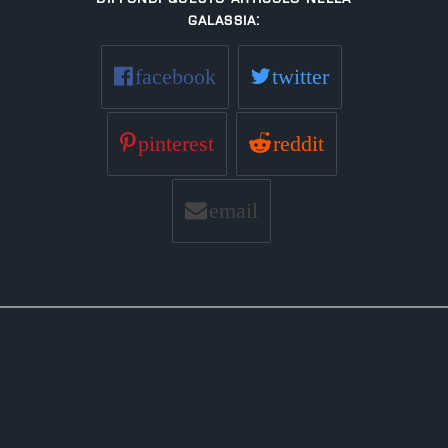
Galassia:
facebook
twitter
pinterest
reddit
email